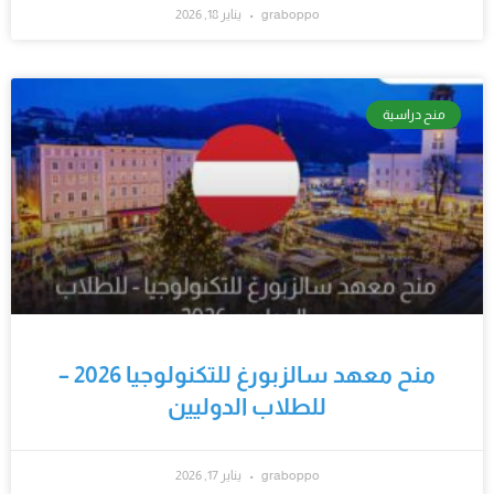
graboppo
يناير 18, 2026
منح دراسية
منح معهد سالزبورغ للتكنولوجيا 2026 –
للطلاب الدوليين
graboppo
يناير 17, 2026