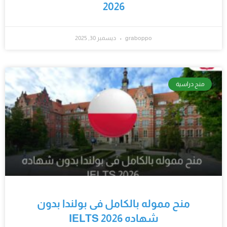
2026
graboppo
ديسمبر 30, 2025
منح دراسية
منح مموله بالكامل فى بولندا بدون
شهاده IELTS 2026