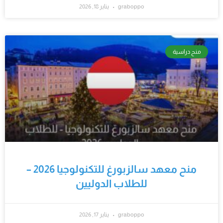
graboppo
يناير 18, 2026
منح دراسية
منح معهد سالزبورغ للتكنولوجيا 2026 –
للطلاب الدوليين
graboppo
يناير 17, 2026