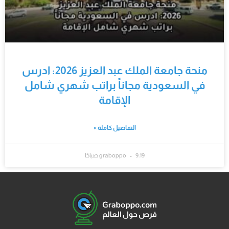
منحة جامعة الملك عبد العزيز 2026: ادرس
في السعودية مجاناً براتب شهري شامل
الإقامة
التفاصيل كاملة »
9:19 صباحًا
graboppo