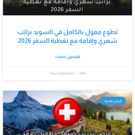
تطوع ممول بالكامل في السويد براتب
شهري وإقامة مع تغطية السفر 2026
التفاصيل كاملة »
8:04 صباحًا
graboppo
فرص هجرة