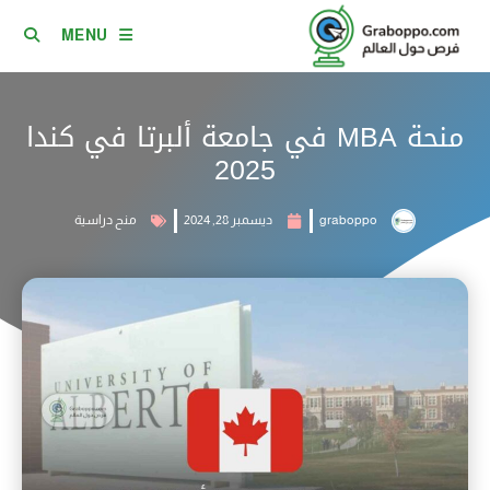
MENU
منحة MBA في جامعة ألبرتا في كندا
2025
graboppo
ديسمبر 28, 2024
منح دراسية