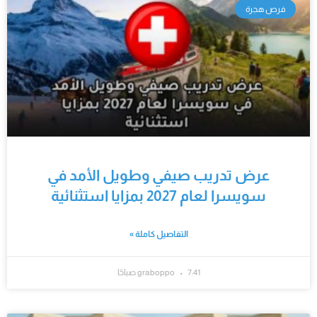
فرص هجرة
عرض تدريب صيفي وطويل الأمد في
سويسرا لعام 2027 بمزايا استثنائية
التفاصيل كاملة »
7:41 صباحًا
graboppo