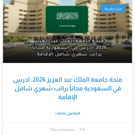
منح دراسية
منحة جامعة الملك عبد العزيز 2026: ادرس
في السعودية مجاناً براتب شهري شامل
الإقامة
التفاصيل كاملة »
9:19 صباحًا
graboppo