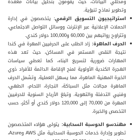
ومحللي البيانات، حيث يقومون بتحليل بيانات معقدة
وتطوير نماذج تنبؤية.
استراتيجيون التسويق الرقمي
: يتخصصون في إدارة
الحملات الإعلانية عبر الإنترنت ووسائل التواصل الاجتماعي،
وتتراوح رواتبهم بين 60,000 و100,000 دولار كندي.
الحرف الماهرة:
زاد الطلب على الحرفيين المهرة في كندا
نتيجة النقص المستمر في المساكن، حيث تعد هذه
المهارات ضرورية لتسريع البناء، كما تعطي سياسات
الهجرة الكندية الأولوية لمنح الإقامة الدائمة للأفراد ذوي
الخبرة المهنية الماهرة، مما يسهل العملية. وتشمل الحرف
الماهرة مجالات مثل السباكة، النجارة، اللحام، الطهي،
وفنيي التدفئة والتهوية. وتبلغ الأرباح السنوية للحرفيين
المهرة من 70,000 إلى 120,000 دولار كندي أو أكثر، حسب
التخصص والخبرة.
مهندسو الحوسبة السحابية:
يتولى هؤلاء المتخصصون
تطوير وإدارة خدمات الحوسبة السحابية مثل AWS وAzure،