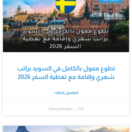
تطوع ممول بالكامل في السويد براتب
شهري وإقامة مع تغطية السفر 2026
التفاصيل كاملة »
8:04 صباحًا
graboppo