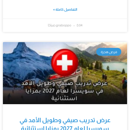
التفاصيل كاملة »
8:04 صباحًا
graboppo
فرص هجرة
عرض تدريب صيفي وطويل الأمد في
سويسرا لعام 2027 بمزايا استثنائية