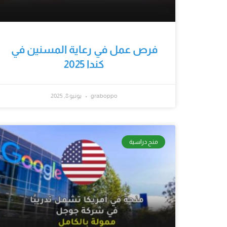
فرص عمل في رعاية المسنين في
كندا 2025
graboppo
يونيو 8, 2025
منح دراسية