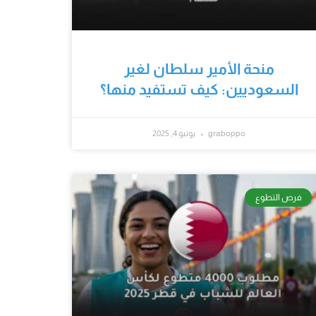
منحة الأمير سلطان لغير
السعوديين: كيف تستفيد منها؟
graboppo
يونيو 4, 2025
فرص التطوع