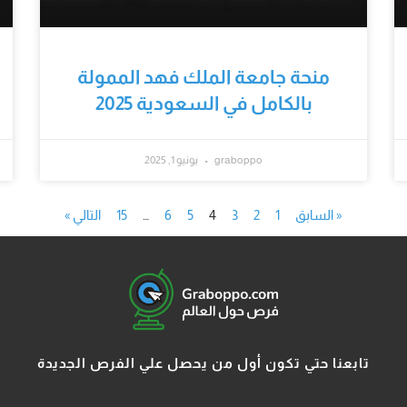
منحة جامعة الملك فهد الممولة
بالكامل في السعودية 2025
graboppo
يونيو 1, 2025
« السابق
1
2
3
4
5
6
…
15
التالي »
تابعنا حتي تكون أول من يحصل علي الفرص الجديدة